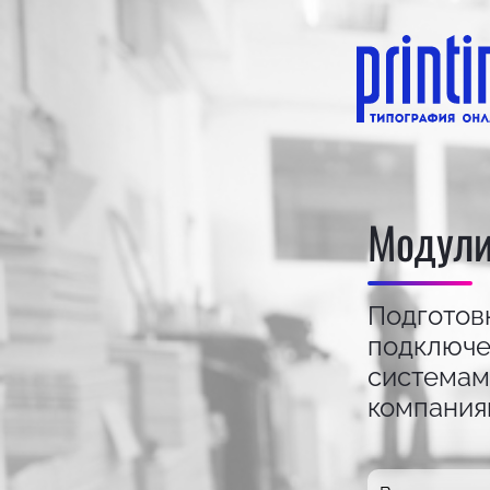
Модули
Подготов
подключе
системам
компания