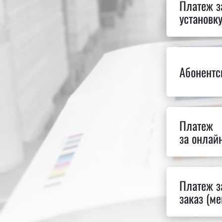
Платеж з
установк
Абонентс
Платеж
за онлай
Платеж з
заказ (м