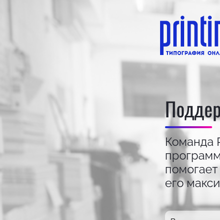
Подде
Команда P
программ
помогает
его макс