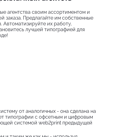
ые агентства своим ассортиментом и
й заказа. Предлагайте им собственные
в. Автоматизируйте их работу,
тановитесь лучшей типографией для
оде!
систему от аналогичных - она сделана на
ет типографии с офсетным и цифровым
ющей системой web2print предыдущей
м и таким же как мы - используя