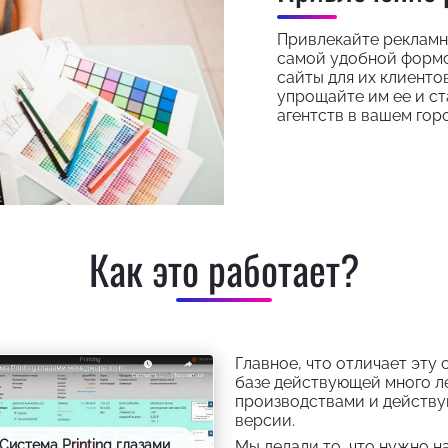
Привлекайте рекламн
самой удобной формо
сайты для их клиенто
упрощайте им ее и с
агентств в вашем гор
Как это работает?
Главное, что отличает эту 
базе действующей много л
производствами и действу
версии.
Мы делали то, что нужно на
Система Printing глазами