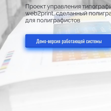
Проект управления типограф
web2print, сделанный полигр
для полиграфистов
Демо-версия работающей системы