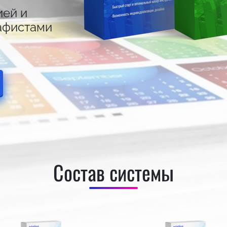
ией и
афистами
Состав системы