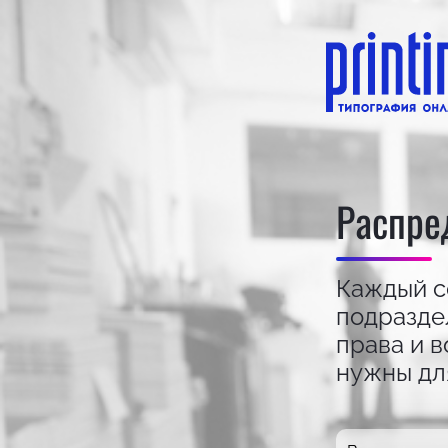
Распре
Каждый с
подразде
права и 
нужны дл