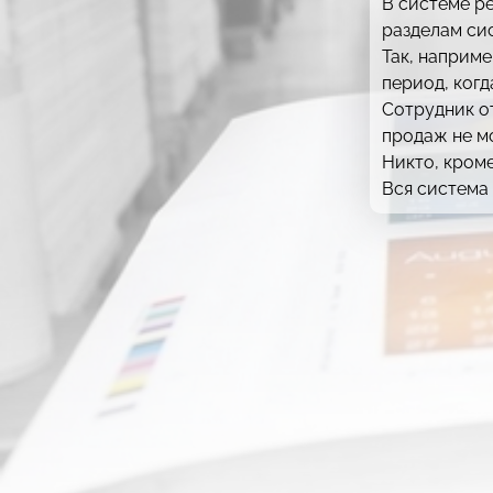
В системе р
разделам си
Так, наприме
период, когд
Сотрудник от
продаж не мо
Никто, кроме
Вся система 